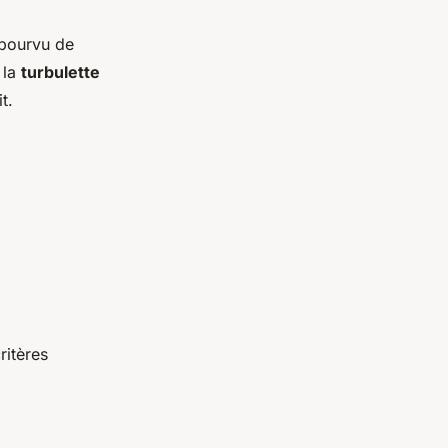
épourvu de
, la
turbulette
t.
ritères