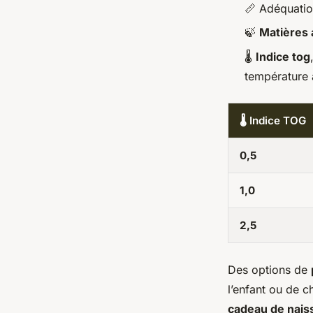
📏 Adéquatio
🍃
Matières
🌡️
Indice tog
température
🌡️ Indice TOG
0,5
1,0
2,5
Des options de
l’enfant ou de c
cadeau de nais