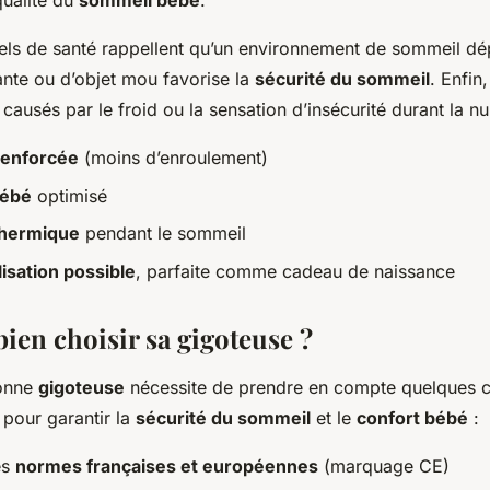
 qualité du
sommeil bébé
.
els de santé rappellent qu’un environnement de sommeil d
ante ou d’objet mou favorise la
sécurité du sommeil
. Enfin
s causés par le froid ou la sensation d’insécurité durant la nui
renforcée
(moins d’enroulement)
bébé
optimisé
 thermique
pendant le sommeil
isation possible
, parfaite comme cadeau de naissance
en choisir sa gigoteuse ?
bonne
gigoteuse
nécessite de prendre en compte quelques c
 pour garantir la
sécurité du sommeil
et le
confort bébé
:
es
normes françaises et européennes
(marquage CE)