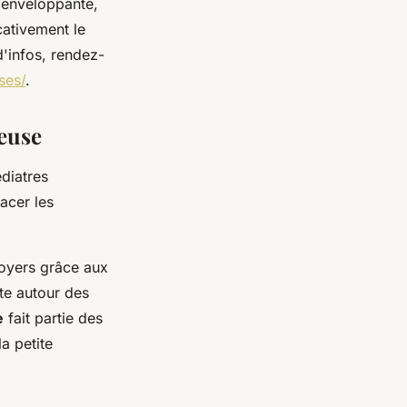
 enveloppante,
cativement le
d'infos, rendez-
ses/
.
teuse
diatres
acer les
foyers grâce aux
te autour des
e
fait partie des
a petite