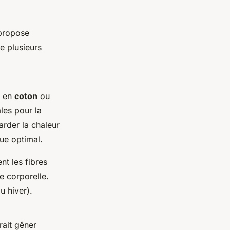
 propose
e plusieurs
s en
coton
ou
les pour la
garder la chaleur
ue optimal.
nt les fibres
e corporelle.
u hiver).
ait gêner