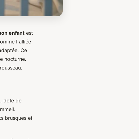
son enfant
est
comme l'alliée
 adaptée. Ce
e nocturne.
trousseau.
é
, doté de
ommeil.
ts brusques et