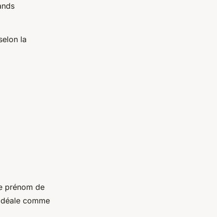
ands
selon la
le prénom de
idéale comme