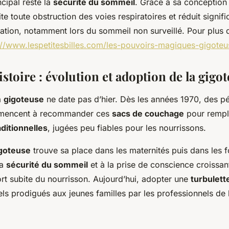
ncipal reste la
sécurité du sommeil
. Grâce à sa conception
te toute obstruction des voies respiratoires et réduit signifi
ation, notamment lors du sommeil non surveillé. Pour plus 
://www.lespetitesbilles.com/les-pouvoirs-magiques-gigoteu
stoire : évolution et adoption de la gigo
la
gigoteuse
ne date pas d’hier. Dès les années 1970, des pé
mencent à recommander ces
sacs de couchage
pour rempl
ditionnelles
, jugées peu fiables pour les nourrissons.
goteuse
trouve sa place dans les maternités puis dans les 
la
sécurité du sommeil
et à la prise de conscience croissan
rt subite du nourrisson. Aujourd’hui, adopter une
turbulett
els prodigués aux jeunes familles par les professionnels de l