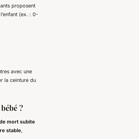
icants proposent
’enfant (ex. : 0-
utres avec une
r la ceinture du
 bébé ?
 de mort subite
re stable
,