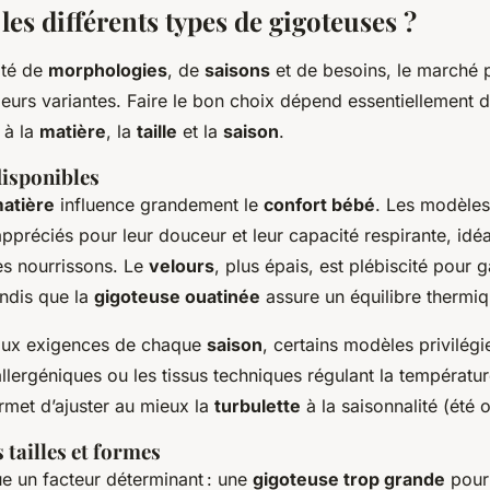
les différents types de gigoteuses ?
ité de
morphologies
, de
saisons
et de besoins, le marché
ieurs variantes. Faire le bon choix dépend essentiellement d
s à la
matière
, la
taille
et la
saison
.
disponibles
atière
influence grandement le
confort bébé
. Les modèle
ppréciés pour leur douceur et leur capacité respirante, idéa
es nourrissons. Le
velours
, plus épais, est plébiscité pour 
andis que la
gigoteuse ouatinée
assure un équilibre thermiq
aux exigences de chaque
saison
, certains modèles privilégie
llergéniques ou les tissus techniques régulant la températur
rmet d’ajuster au mieux la
turbulette
à la saisonnalité (été o
s tailles et formes
e un facteur déterminant : une
gigoteuse trop grande
pourr