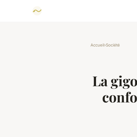
Accueil
›
Société
La gigo
confo