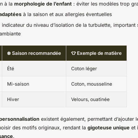
n à la
morphologie de l’enfant
: éviter les modèles trop gr
 adaptées
à la saison et aux allergies éventuelles
, indicateur du niveau d’isolation de la turbulette, important 
 ambiante
❄️ Saison recommandée
👕 Exemple de matière
Été
Coton léger
Mi-saison
Coton, mousseline
Hiver
Velours, ouatinée
personnalisation
existent également, permettant d’ajouter 
hoisir des motifs originaux, rendant la
gigoteuse unique
et 
sance
.