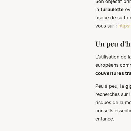
Son objectif pri
la
turbulette
évi
risque de suffoc
vous sur :
https
Un peu d’hi
L’utilisation de 
européens com
couvertures tra
Peu à peu, la
gi
recherches sur 
risques de la mo
conseils essenti
enfance.