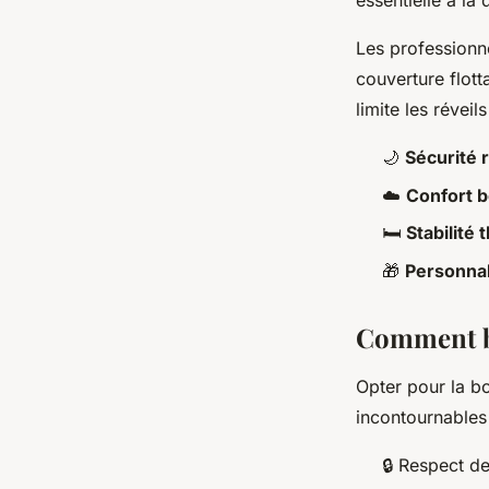
essentielle à la
Les professionn
couverture flott
limite les réveil
🌙
Sécurité 
☁️
Confort 
🛏️
Stabilité
🎁
Personnal
Comment bi
Opter pour la 
incontournables
🔒 Respect d